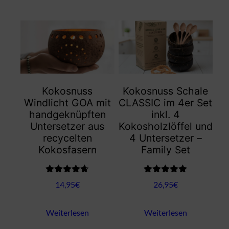
Kokosnuss
Kokosnuss Schale
Windlicht GOA mit
CLASSIC im 4er Set
handgeknüpften
inkl. 4
Untersetzer aus
Kokosholzlöffel und
recycelten
4 Untersetzer –
Kokosfasern
Family Set
Bewertet
Bewertet mit
14,95
€
26,95
€
mit
4.67
5.00
von 5
von 5
Weiterlesen
Weiterlesen