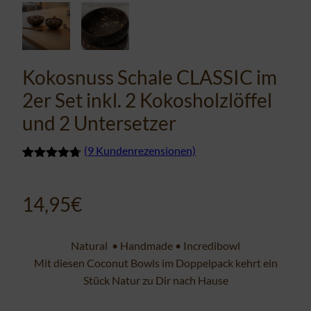
Kokosnuss Schale CLASSIC im
2er Set inkl. 2 Kokosholzlöffel
und 2 Untersetzer
(
9
Kundenrezensionen)
Bewertet
9
mit
4.67
von 5,
14,95
€
basierend
auf
Kundenbewertungen
Natural
•
Handmade
•
Incredibowl
Mit diesen Coconut Bowls im Doppelpack kehrt ein
Stück Natur zu Dir nach Hause