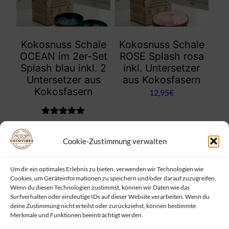
Kokosnuss Schale
Kokosnuss Schale
OCEAN im 2er-Set
ROSE Splash rosa
Splash blau inkl. 2
inkl. Untersetzer
Untersetzer aus
aus Kokosfasern
Kokosfasern
12,95
€
Bewertet mit
18,95
€
4.95
von 5
Cookie-Zustimmung verwalten
Weiterlesen
Weiterlesen
Um dir ein optimales Erlebnis zu bieten, verwenden wir Technologien wie
Cookies, um Geräteinformationen zu speichern und/oder darauf zuzugreifen.
Wenn du diesen Technologien zustimmst, können wir Daten wie das
Surfverhalten oder eindeutige IDs auf dieser Website verarbeiten. Wenn du
deine Zustimmung nicht erteilst oder zurückziehst, können bestimmte
Merkmale und Funktionen beeinträchtigt werden.