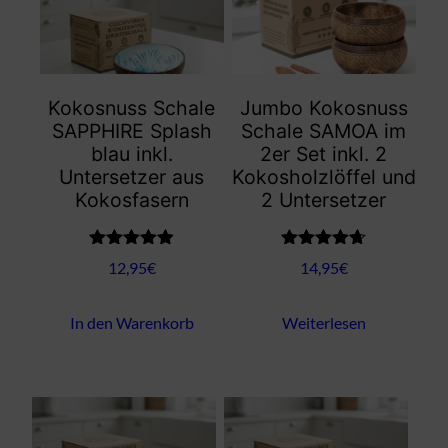
Kokosnuss Schale
Jumbo Kokosnuss
SAPPHIRE Splash
Schale SAMOA im
blau inkl.
2er Set inkl. 2
Untersetzer aus
Kokosholzlöffel und
Kokosfasern
2 Untersetzer
Bewertet
Bewertet
12,95
€
14,95
€
mit
4.80
mit
4.67
von 5
von 5
In den Warenkorb
Weiterlesen