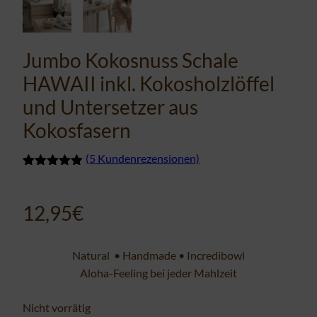
Jumbo Kokosnuss Schale
HAWAII inkl. Kokosholzlöffel
und Untersetzer aus
Kokosfasern
(
5
Kundenrezensionen)
Bewertet
5
mit
4.80
von 5,
12,95
€
basierend
auf
Kundenbewertungen
Natural
•
Handmade
•
Incredibowl
Aloha-Feeling bei jeder Mahlzeit
Nicht vorrätig