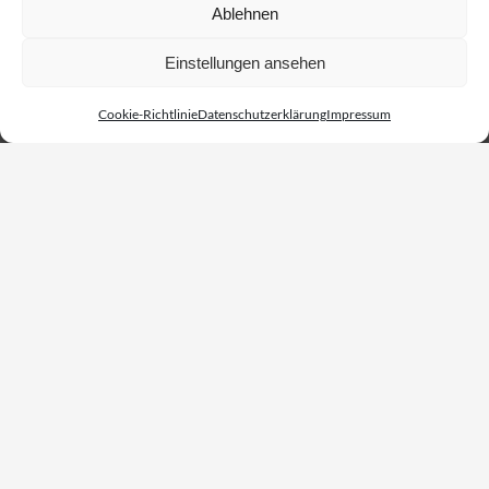
Ablehnen
Einstellungen ansehen
Cookie-Richtlinie
Datenschutzerklärung
Impressum
Veganer Mozzarella
– selbst gemacht