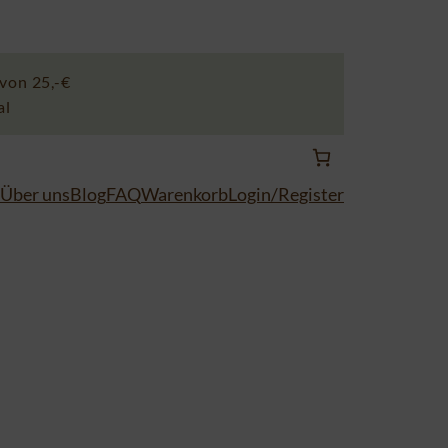
von 25,-€
al
Über uns
Blog
FAQ
Warenkorb
Login/Register