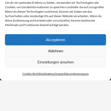
Um dir ein optimales Erlebnis zu bieten, verwenden wir Technologien wie
Bowl.Diese handgefertigte Schale aus 100 % echter
Cookies, um Geräteinformationen zu speichern und/oder darauf zuzugreifen.
Kokosnuss ist nicht nur ein Blickfang für Deine Küche,
Wenn du diesen Technologien zustimmst, können wir Daten wie das
sondern auch ein Statement für Nachhaltigkeit,
Surfverhalten oder eindeutige IDs auf dieser Website verarbeiten. Wenn du
deine Zustimmung nicht erteilst oder zurückziehst, können bestimmte
Umweltschutz und die Liebe zu unserer Erde. Schließe
Merkmale und Funktionen beeinträchtigt werden.
Dich uns an und erfahre, warum diese Schale so
besonders…
Akzeptieren
19/05/2023
Ablehnen
Einstellungen ansehen
Cookie-Richtlinie
Datenschutzerklärung
Impressum
cocovibes
Instagram
Facebook
Pinterest
Amazon
Etsy